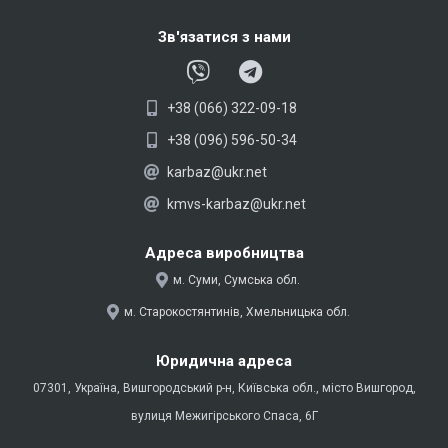
Зв'язатися з нами
V
T
i
e
+38 (066) 322-09-18
b
l
e
e
+38 (096) 596-50-34
r
g
karbaz@ukr.net
r
kmvs-karbaz@ukr.net
a
m
Адреса виробництва
м. Суми, Сумська обл.
м. Старокостянтинів, Хмельницька обл.
Юридична адреса
07301, Україна, Вишгородський р-н, Київська обл., місто Вишгород,
вулиця Межигірського Спаса, 6Г