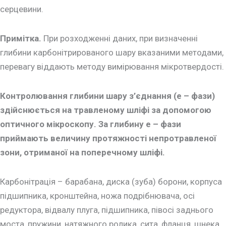
серцевини.
Примітка.
При розходженні даних, при визначенні
глибини карбонітрированого шару вказаними методами,
перевагу віддають методу вимірювання мікротвердості.
Контролювання глибини шару з’єднання (e – фази)
здійснюється на травленому шліфі за допомогою
оптичного мікроскопу. За глибину e – фази
приймають величину протяжності непротравленої
зони, отриманої на поперечному шліфі.
Карбонітрація – барабана, диска (зуба) борони, корпуса
підшипника, кронштейна, ножа подрібнювача, осі
редуктора, відвалу плуга, підшипника, півосі заднього
моста, пружини, натяжного ролика, сита, фланця, шнека