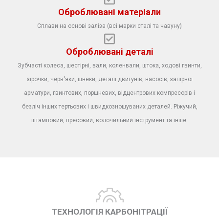
Оброблювані матеріали
Сплави на основі заліза (всі марки сталі та чавуну)
Оброблювані деталі
Зубчасті колеса, шестірні, вали, коленвали, штока, ходові гвинти,
зірочки, черв'яки, шнеки, деталі двигунів, насосів, запірної
арматури, гвинтових, поршневих, відцентрових компресорів і
безліч інших тертьових і швидкозношуваних деталей. Ріжучий,
штамповий, пресовий, волочильний інструмент та інше.
ТЕХНОЛОГІЯ КАРБОНІТРАЦІЇ