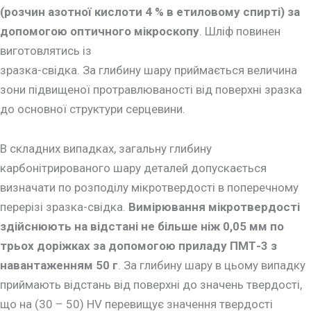
(розчин азотної кислоти 4 % в етиловому спирті) за
допомогою оптичного мікроскопу
. Шліф повинен
виготовлятись із
зразка-свідка. За глибину шару приймається величина
зони підвищеної протравлюваності від поверхні зразка
до основної структури серцевини.
В складних випадках, загальну глибину
карбонітрированого шару деталей допускається
визначати по розподілу мікротвердості в поперечному
перерізі зразка-свідка.
Вимірювання мікротвердості
здійснюють на відстані не більше ніж 0,05 мм по
трьох доріжках за допомогою приладу ПМТ-3 з
навантаженням 50 г
. За глибину шару в цьому випадку
приймають відстань від поверхні до значень твердості,
що на (30 – 50) HV перевищує значення твердості