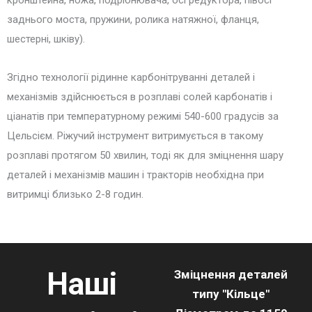
кронштейна, ножа, подрібнювача, осі редуктора, півосі
заднього моста, пружини, ролика натяжної, фланця,
шестерні, шківу).
Згідно технології рідинне карбонітруванні деталей і
механізмів здійснюється в розплаві солей карбонатів і
ціанатів при температурному режимі 540-600 градусів за
Цельсієм. Ріжучий інструмент витримується в такому
розплаві протягом 50 хвилин, тоді як для зміцнення шару
деталей і механізмів машин і тракторів необхідна при
витримці близько 2-8 годин.
Наші
Зміцнення деталей
типу "Кільце"