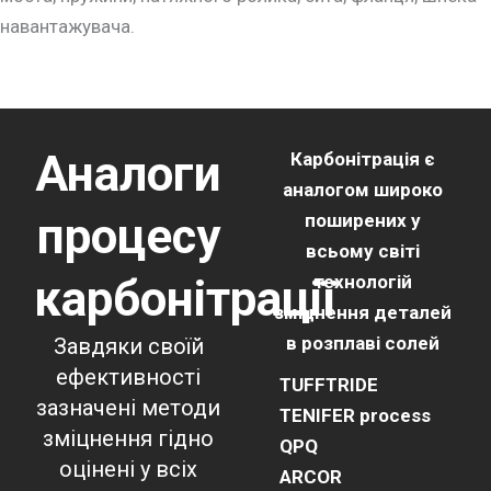
навантажувача.
Аналоги
Карбонітрація є
аналогом широко
процесу
поширених у
всьому світі
карбонітрації
технологій
зміцнення деталей
в розплаві солей
Завдяки своїй
ефективності
TUFFTRIDE
зазначені методи
TENIFER process
зміцнення гідно
QPQ
оцінені у всіх
ARCOR