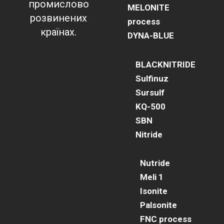
промислово
MELONITE
розвинених
process
країнах.
DYNA-BLUE
BLACKNITRIDE
Sulfinuz
Sursulf
KQ-500
SBN
Nitride
Nutride
Meli 1
Isonite
Palsonite
FNC process