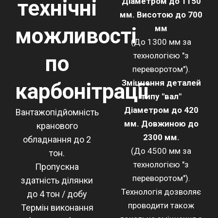
технічні
Діаметром до 1150
мм. Висотою до 700
можливості
мм
(До 1300 мм за
технологією "з
по
переворотом").
Зміцнення деталей
карбонітрації
типу "вал"
Діаметром до 420
Вантажопідйомність
мм. Довжиною до
кранового
2300 мм.
обладнання до 2
(До 4500 мм за
тон.
технологією "з
Пропускна
переворотом").
здатність ділянки
Технологія дозволяє
до 4 тон / добу
проводити також
Термін виконання