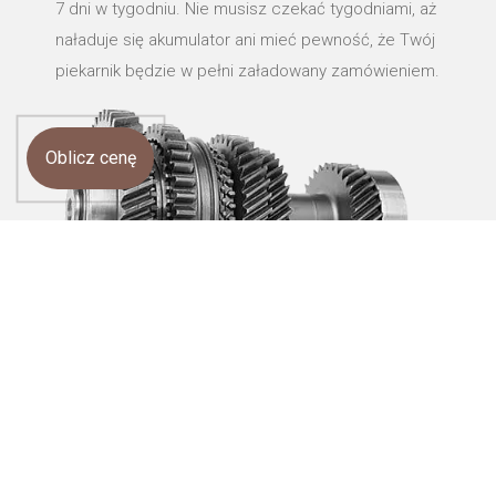
7 dni w tygodniu. Nie musisz czekać tygodniami, aż
naładuje się akumulator ani mieć pewność, że Twój
piekarnik będzie w pełni załadowany zamówieniem.
Oblicz cenę
1
Wzmacniamy wszystkie znane marki
4
stali i żeliwa
Pomożemy Ci wybrać tańszy materiał (zastosuj stal mniej
stopową; wymień stal nierdzewną) i zapewnimy wysoką