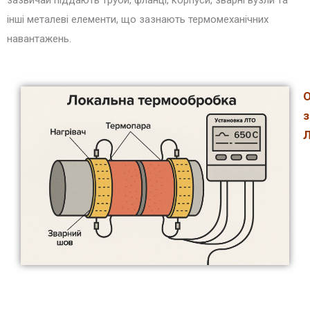
зазвичай піддають труби, фланці, корпуси, зварні вузли та
інші металеві елементи, що зазнають термомеханічних
навантажень.
О
з