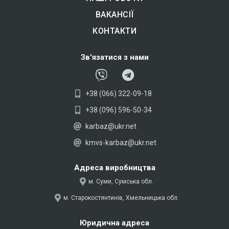
ВАКАНСІЇ
КОНТАКТИ
Зв'язатися з нами
V
T
i
e
+38 (066) 322-09-18
b
l
e
e
+38 (096) 596-50-34
r
g
karbaz@ukr.net
r
kmvs-karbaz@ukr.net
a
m
Адреса виробництва
м. Суми, Сумська обл.
м. Старокостянтинів, Хмельницька обл.
Юридична адреса