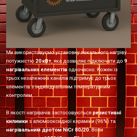
Ми використовуємо установку локального нагріву
потужністю
20 кВт
, яка дозволяє підключати до
9
нагрівальних елементів
одночасно. Кожен із
трьох незалежних каналів підтримує до трьох
елементів з індивідуальним температурним
контролем.
В якості нагрівачів застосовуються
резистивні
килимки
з алюмооксидної кераміки (96%) та
нагрівальним дротом NiCr 80/20
. Вони