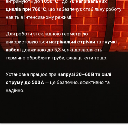
витримують до
1050 °C
і до
70 нагрівальних
циклів при 760 °C
, що забезпечує стабільну роботу
навіть в інтенсивному режимі.
Для роботи зі складною геометрією
використовуються
нагрівальні стрічки
та
гнучкі
кабелі
довжиною до 5,3 м, які дозволяють
термічно обробляти труби, фланці, кути тощо.
Установка працює при
напрузі 30–60 В
та
силі
струму до 500 А
— це безпечно, ефективно та
надійно.