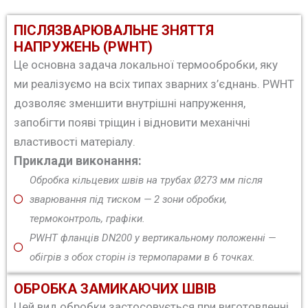
ПІСЛЯЗВАРЮВАЛЬНЕ ЗНЯТТЯ
НАПРУЖЕНЬ (PWHT)
Це основна задача локальної термообробки, яку
ми реалізуємо на всіх типах зварних з’єднань. PWHT
дозволяє зменшити внутрішні напруження,
запобігти появі тріщин і відновити механічні
властивості матеріалу.
Приклади виконання:
Обробка кільцевих швів на трубах Ø273 мм після
зварювання під тиском — 2 зони обробки,
термоконтроль, графіки.
PWHT фланців DN200 у вертикальному положенні —
обігрів з обох сторін із термопарами в 6 точках.
ОБРОБКА ЗАМИКАЮЧИХ ШВІВ
Цей вид обробки застосовується при виготовленні