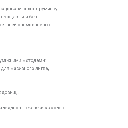
працювали піскоструминну
ня очищається без
 деталей промислового
 суміжними методами:
 для масивного литва,
едовищі.
завдання. Інженери компанії
.