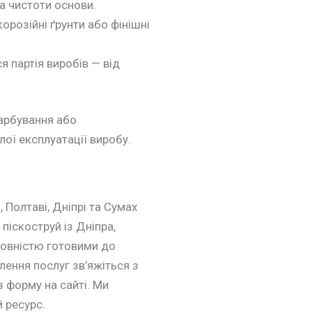
а чистоти основи.
орозійні ґрунти або фінішні
я партія виробів — від
фарбування або
ої експлуатації виробу.
 Полтаві, Дніпрі та Сумах
піскоструй із Дніпра,
повністю готовими до
лення послуг зв’яжіться з
 форму на сайті. Ми
 ресурс.