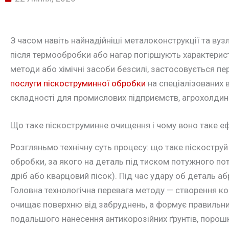
З часом навіть найнадійніші металоконструкції та вуз
після термообробки або нагар погіршують характерис
методи або хімічні засоби безсилі, застосовується п
послуги піскоструминної обробки
на спеціалізованих 
складності для промислових підприємств, агрохолдингів
Що таке піскоструминне очищення і чому воно таке е
Розгляньмо технічну суть процесу: що таке піскоструй
обробки, за якого на деталь під тиском потужного по
дріб або кварцовий пісок). Під час удару об деталь а
Головна технологічна перевага методу — створення к
очищає поверхню від забруднень, а формує правильний
подальшого нанесення антикорозійних ґрунтів, порош