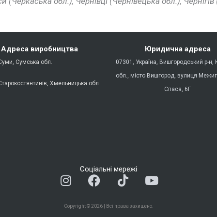
Черкаська обл.), Чернівці (Чернівецька обл.), Чернігів (
Адреса виробництва
Юридична адреса
Суми, Сумська обл.
07301, Україна, Вишгородський р-н, 
обл., місто Вишгород, вулиця Межиг
Старокостянтинів, Хмельницька обл.
Спаса, 6Г
Соціальні мережі
I
F
T
Y
n
a
i
o
s
c
k
u
Copyright © 2026 | Всі права захищено.
t
e
t
t