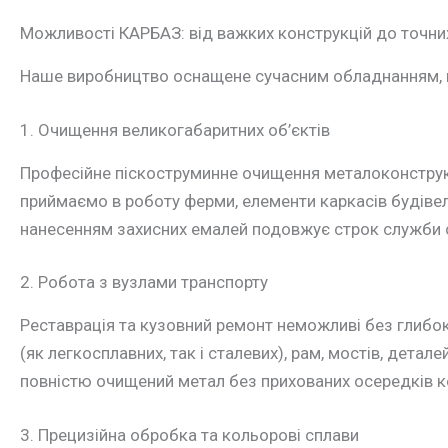
Можливості КАРБАЗ: від важких конструкцій до точни
Наше виробництво оснащене сучасним обладнанням, що
1. Очищення великогабаритних об’єктів
Професійне піскоструминне очищення металоконструкц
приймаємо в роботу ферми, елементи каркасів будівел
нанесенням захисних емалей подовжує строк служби с
2. Робота з вузлами транспорту
Реставрація та кузовний ремонт неможливі без глибо
(як легкосплавних, так і сталевих), рам, мостів, детале
повністю очищений метал без прихованих осередків ко
3. Прецизійна обробка та кольорові сплави