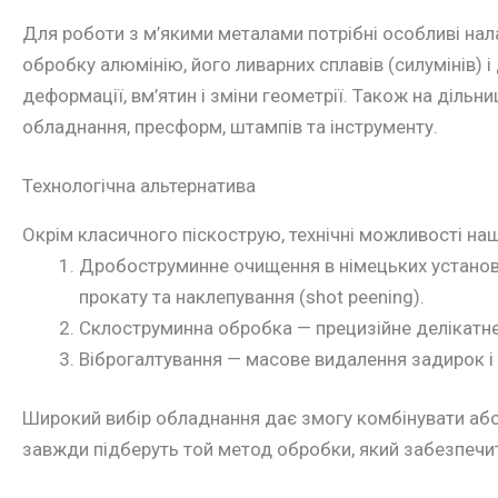
Для роботи з м’якими металами потрібні особливі на
обробку алюмінію, його ливарних сплавів (силумінів) і
деформації, вм’ятин і зміни геометрії. Також на діл
обладнання, пресформ, штампів та інструменту.
Технологічна альтернатива
Окрім класичного піскострую, технічні можливості на
Дробоструминне очищення в німецьких установк
прокату та наклепування (shot peening).
Склоструминна обробка — прецизійне делікатне
Віброгалтування — масове видалення задирок і 
Широкий вибір обладнання дає змогу комбінувати або 
завжди підберуть той метод обробки, який забезпечить