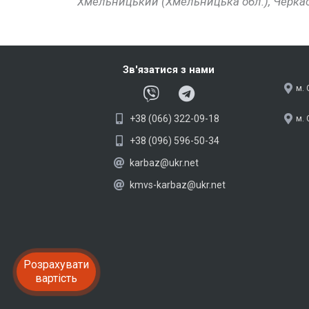
Хмельницький (Хмельницька обл.), Черкаси (
Зв'язатися з нами
V
T
м. 
i
e
+38 (066) 322-09-18
м. 
b
l
e
e
+38 (096) 596-50-34
r
g
karbaz@ukr.net
r
kmvs-karbaz@ukr.net
a
m
Розрахувати
вартість