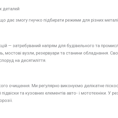
х деталей
 дає змогу гнучко підбирати режими для різних металів 
ій — затребуваний напрям для будівельного та промисл
ь, мостові вузли, резервуари та станини обладнання. С
поруд на десятиліття.
кого очищення. Ми регулярно виконуємо делікатне піско
й підвіски та кузовних елементів авто- і мототехніки. У р
розії.