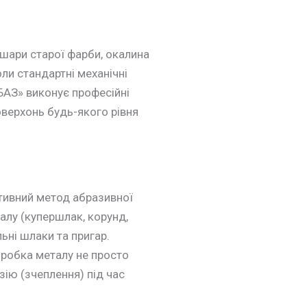
 шари старої фарби, окалина
ли стандартні механічні
БАЗ» виконує професійні
верхонь будь-якого рівня
ктивний метод абразивної
алу (купершлак, корунд,
ьні шлаки та пригар.
бробка металу не просто
зію (зчеплення) під час