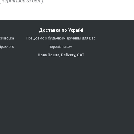
Чернігівська обл.).
Доставка по Україні
Київська
Працюємо з будь-яким зручним для Вас
ірського
перевізником:
Нова Пошта,
Delivery,
CAT