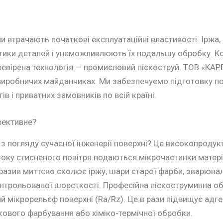
ли втрачають початкові експлуатаційні властивості. Іржа,
тики деталей і унеможливлюють їх подальшу обробку. Ко
еревірена технологія — промисловий піскоструй. ТОВ «КАР
виробничих майданчиках. Ми забезпечуємо підготовку по
 і приватних замовників по всій країні.
фективне?
 з погляду сучасної інженерії поверхні? Це високопроду
току стисненого повітря подаються мікрочастинки матері
бразив миттєво сколює іржу, шари старої фарби, зварювал
онтрольованої шорсткості. Професійна піскоструминна о
 мікрорельєф поверхні (Ra/Rz). Це в рази підвищує адге
кового фарбування або хіміко-термічної обробки.