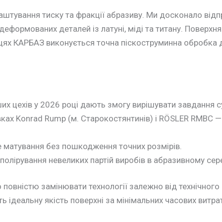
лаштування тиску та фракції абразиву. Ми досконало від
 деформованих деталей із латуні, міді та титану. Поверх
ьницях КАРБАЗ виконується точна піскоструминна обробка
ших цехів у 2026 році дають змогу вирішувати завдання
ах Konrad Rump (м. Старокостянтинів) і RÖSLER RMBC —
 матування без пошкодження точних розмірів.
полірування невеликих партій виробів в абразивному сер
повністю замінювати технології залежно від технічного 
 ідеальну якість поверхні за мінімальних часових витрат