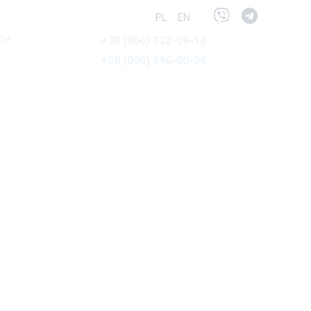
Viber
Telegra
PL
EN
ти
+38 (066) 322-09-18
+38 (096) 596-50-34
ЕННЯ МЕТАЛУ