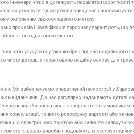
кого інженери чітко відстежують параметри шорсткості т
мплексну послугу: одразу після очищення наносимо антик
євому окисненню свіжоочищеного металу.
их процесів і кваліфікація персоналу гарантують, що вс
з абсолютно однаковою якістю.
 повністю усунути внутрішній брак під час подальшого 
о чисту деталь, а гарантовано надійну основу для тривал
аїни. Ми забезпечуємо оперативний піскоструй у Харкові,
чих майданчиків. До нас регулярно надсилають деталі на 
. Очищені вироби оперативно повертаються замовникам 
ня консультації, точного розрахунку вартості або замов
ифікацію електронною поштою або залиште заявку через
геометрію ваших виробів і подовжить їх експлуатаційний