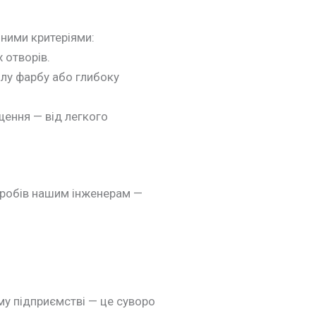
чними критеріями:
 отворів.
ілу фарбу або глибоку
щення — від легкого
виробів нашим інженерам —
му підприємстві — це суворо