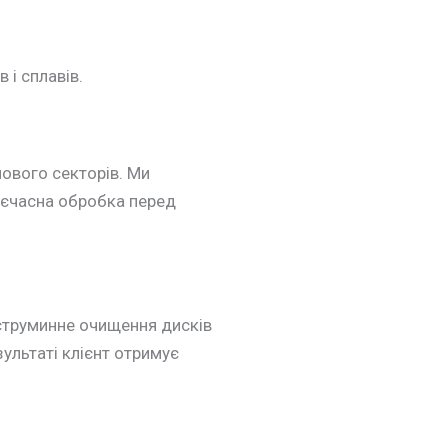
і сплавів.
ового секторів. Ми
воєчасна обробка перед
струминне очищення дисків
езультаті клієнт отримує