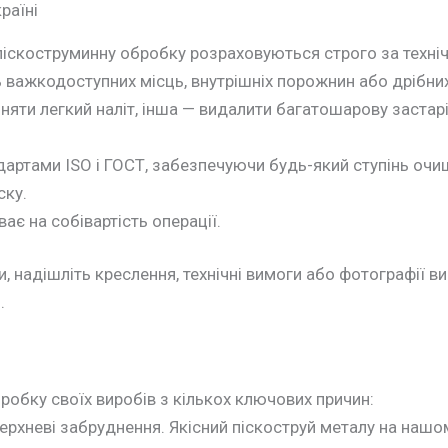
раїні
піскоструминну обробку розраховуються строго за техні
ь важкодоступних місць, внутрішніх порожнин або дрібних
зняти легкий наліт, інша — видалити багатошарову застар
артами ISO і ГОСТ, забезпечуючи будь-який ступінь очи
ску.
ає на собівартість операції.
и, надішліть креслення, технічні вимоги або фотографії 
.
робку своїх виробів з кількох ключових причин:
ерхневі забруднення. Якісний піскоструй металу на нашо