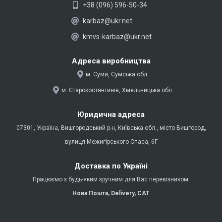
e
e
+38 (096) 596-50-34
r
g
karbaz@ukr.net
r
kmvs-karbaz@ukr.net
a
m
Адреса виробництва
м. Суми, Сумська обл.
м. Старокостянтинів, Хмельницька обл.
Юридична адреса
07301, Україна, Вишгородський р-н, Київська обл., місто Вишгород,
вулиця Межигірського Спаса, 6Г
Доставка по Україні
Працюємо з будь-яким зручним для Вас перевізником:
Нова Пошта,
Delivery,
CAT