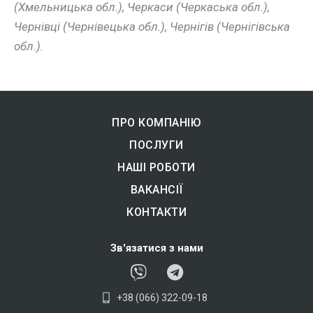
(Хмельницька обл.), Черкаси (Черкаська обл.),
Чернівці (Чернівецька обл.), Чернігів (Чернігівська
обл.).
ПРО КОМПАНІЮ
ПОСЛУГИ
НАШІ РОБОТИ
ВАКАНСІЇ
КОНТАКТИ
Зв'язатися з нами
V
T
i
e
+38 (066) 322-09-18
b
l