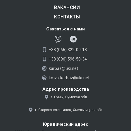
ВАКАНСИИ
КОНТАКТЫ
Связаться с нами
V
T
i
e
+38 (066) 322-09-18
b
l
e
e
+38 (096) 596-50-34
r
g
karbaz@ukr.net
r
kmvs-karbaz@ukr.net
a
m
Адрес производства
г. Сумы, Сумская обл.
г. Староконстантинов, Хмельницкая обл.
Юридический адрес