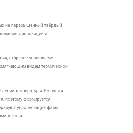
ных на пересыщенный твёрдый
движение дислокаций и
ния, старение управляемо
к смягчающим видам термической
ижении температуры. Во время
ся, поэтому формируется
бразуют упрочняющие фазы.
ами детали.