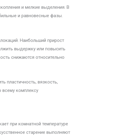
скопления и мелкие выделения. В
бильные и равновесные фазы.
локаций. Наибольший прирост
олжить выдержку или повысить
рдость снижаются относительно
ть пластичность, вязкость,
о всему комплексу
кает при комнатной температуре
скусственное старение выполняют