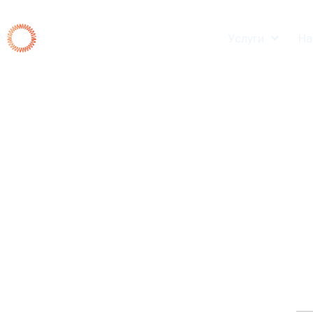
Перейти
к
Услуги
На
содержимому
СТАР