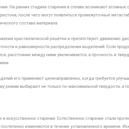
ия. На ранних стадиях старения в сплаве возникают атомные 
естона, после чего могут появляться промежуточные метаста
ического состава материала.
жения кристаллической решётки и препятствуют движению дис
отности и равномерности распределения выделений. Если прод
тся, расстояние между ними увеличивается, а прочность и твё
нием.
делий его применяют целенаправленно, когда требуется улучши
му режим выбирают не только по максимальной твёрдости, а п
 и искусственное старение. Естественное старение стали проте
а постепенно изменяются в течение установленного времени. И