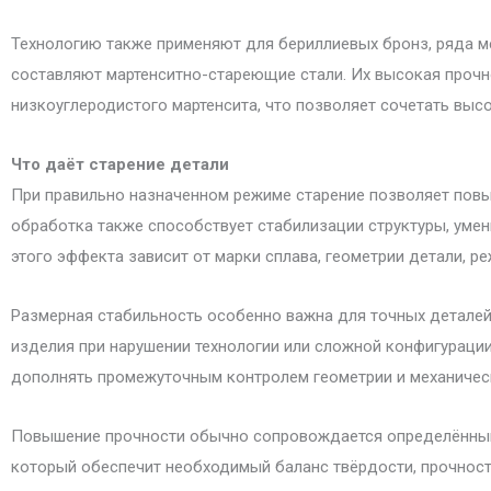
Технологию также применяют для бериллиевых бронз, ряда ме
составляют мартенситно-стареющие стали. Их высокая проч
низкоуглеродистого мартенсита, что позволяет сочетать выс
Что даёт старение детали
При правильно назначенном режиме старение позволяет повыс
обработка также способствует стабилизации структуры, уме
этого эффекта зависит от марки сплава, геометрии детали, 
Размерная стабильность особенно важна для точных деталей
изделия при нарушении технологии или сложной конфигураци
дополнять промежуточным контролем геометрии и механическ
Повышение прочности обычно сопровождается определённым 
который обеспечит необходимый баланс твёрдости, прочности