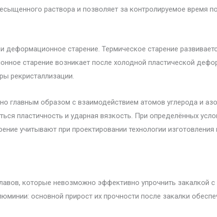
ресыщенного раствора и позволяет за контролируемое время п
и деформационное старение. Термическое старение развивает
онное старение возникает после холодной пластической дефор
ры рекристаллизации.
но главным образом с взаимодействием атомов углерода и азот
ься пластичность и ударная вязкость. При определённых услов
рение учитывают при проектировании технологии изготовления
плавов, которые невозможно эффективно упрочнить закалкой 
юминии: основной прирост их прочности после закалки обесп