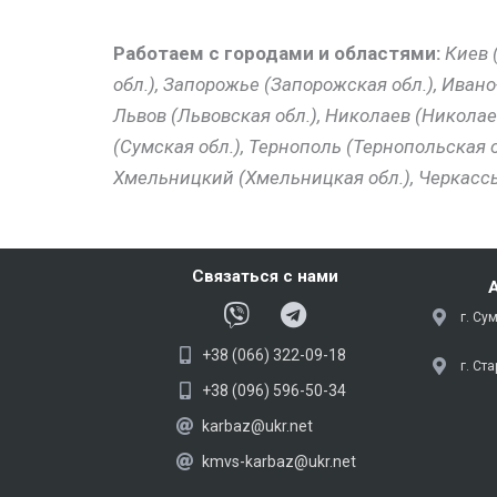
Работаем с городами и областями:
Киев 
обл.), Запорожье (Запорожская обл.), Иван
Львов (Львовская обл.), Николаев (Николаев
(Сумская обл.), Тернополь (Тернопольская об
Хмельницкий (Хмельницкая обл.), Черкассы 
Связаться с нами
V
T
г. Су
i
e
+38 (066) 322-09-18
b
l
г. Ст
e
e
+38 (096) 596-50-34
r
g
karbaz@ukr.net
r
kmvs-karbaz@ukr.net
a