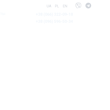
Viber
Telegra
UA
PL
EN
кты
+38 (066) 322-09-18
+38 (096) 596-50-34
ЛАВОВ