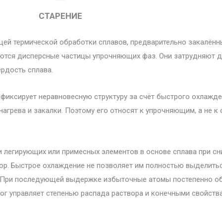
СТАРЕНИЕ
щей термической обработки сплавов, предварительно закалён
яются дисперсные частицы упрочняющих фаз. Они затрудняют 
ёрдость сплава.
фиксирует неравновесную структуру за счёт быстрого охлажде
агрева и закалки. Поэтому его относят к упрочняющим, а не 
 легирующих или примесных элементов в основе сплава при сн
вор. Быстрое охлаждение не позволяет им полностью выделить
. При последующей выдержке избыточные атомы постепенно о
ог управляет степенью распада раствора и конечными свойств