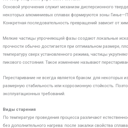
Основой упрочнения служит механизм дисперсионного тверден
некоторых алюминиевых сплавах формируются зоны Гинье—Пр
Конкретная последовательность превращений зависит от хим
Мелкие частицы упрочняющей фазы создают локальные иска
прочности обычно достигается при оптимальном размере, пл
температуру сверх установленного режима, частицы укрупняю
пикового состояния. Такое изменение называют перестарива
Перестаривание не всегда является браком: для некоторых из
размерную стабильность или коррозионную стойкость. Поэто
эксплуатационных требований.
Виды старения
По температуре проведения процесса различают естественное
без дополнительного нагрева: после закалки свойства сплав