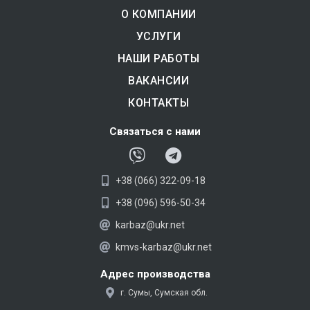
О КОМПАНИИ
УСЛУГИ
НАШИ РАБОТЫ
ВАКАНСИИ
КОНТАКТЫ
Связаться с нами
V
T
i
e
+38 (066) 322-09-18
b
l
e
e
+38 (096) 596-50-34
r
g
karbaz@ukr.net
r
kmvs-karbaz@ukr.net
a
m
Адрес производства
г. Сумы, Сумская обл.