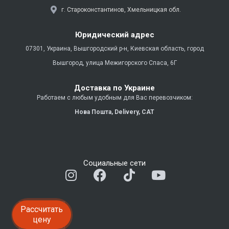
г. Староконстантинов, Хмельницкая обл.
Юридический адрес
07301, Украина, Вышгородский р-н, Киевская область, город
Вышгород, улица Межигорского Спаса, 6Г
Доставка по Украине
Работаем с любым удобным для Вас перевозчиком:
Нова Пошта,
Delivery,
CAT
Социальные сети
I
F
T
Y
n
a
i
o
s
c
k
u
t
e
t
t
Рассчитать
a
b
o
u
цену