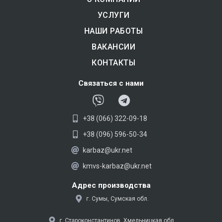
УСЛУГИ
НАШИ РАБОТЫ
ВАКАНСИИ
КОНТАКТЫ
Связаться с нами
V
T
i
e
+38 (066) 322-09-18
b
l
e
e
+38 (096) 596-50-34
r
g
karbaz@ukr.net
r
kmvs-karbaz@ukr.net
a
m
Адрес производства
г. Сумы, Сумская обл.
г. Староконстантинов, Хмельницкая обл.