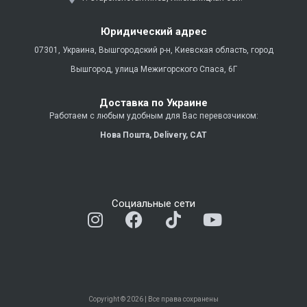
Юридический адрес
07301, Украина, Вышгородский р-н, Киевская область, город
Вышгород, улица Межигорского Спаса, 6Г
Доставка по Украине
Работаем с любым удобным для Вас перевозчиком:
Нова Пошта,
Delivery,
CAT
Социальные сети
I
F
T
Y
n
a
i
o
s
c
k
u
t
e
t
t
a
b
o
u
g
o
k
b
Copyright © 2026 | Все права сохранены