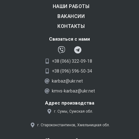
НАШИ РАБОТЫ
ВАКАНСИИ
КОНТАКТЫ
Связаться с нами
V
T
i
e
+38 (066) 322-09-18
b
l
e
e
+38 (096) 596-50-34
r
g
karbaz@ukr.net
r
kmvs-karbaz@ukr.net
a
m
Адрес производства
г. Сумы, Сумская обл.
г. Староконстантинов, Хмельницкая обл.