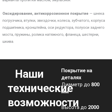
варианты пропитки маслом, эмульсией.
Оксидирование, антикоррозионное покрытие
— шнека
погрузчика, втулки, звездочки, колеса, зубчатого, корпуса
подшипника, кронштейна, оси редуктора, полуоси заднего
моста, пружины, ролика натяжного, фланеца, шестерни,
шкива.
Наши
Покрытие на
деталях
Диаметр до
800
технические
мм
возможности
Высота до
2000