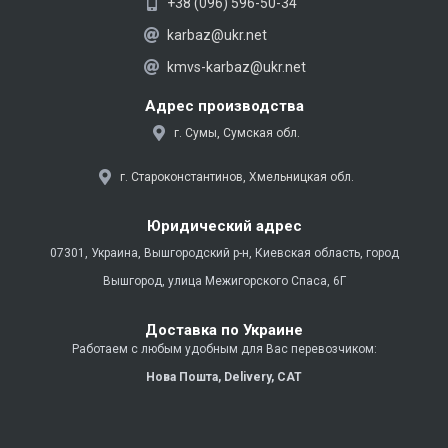
e
e
+38 (096) 596-50-34
r
g
karbaz@ukr.net
r
kmvs-karbaz@ukr.net
a
m
Адрес производства
г. Сумы, Сумская обл.
г. Староконстантинов, Хмельницкая обл.
Юридический адрес
07301, Украина, Вышгородский р-н, Киевская область, город
Вышгород, улица Межигорского Спаса, 6Г
Доставка по Украине
Работаем с любым удобным для Вас перевозчиком:
Нова Пошта,
Delivery,
CAT