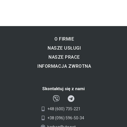
O FIRMIE
NASZE USŁUGI
NASZE PRACE
INFORMACJA ZWROTNA
Skontaktuj się z nami
V
T
i
e
+48 (600) 735-221
b
l
e
e
+38 (096) 596-50-34
r
g
karbaz@ukr.net