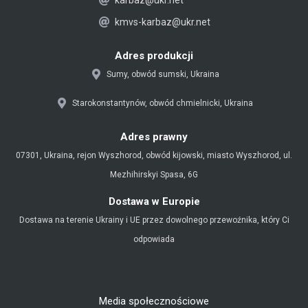
r
kmvs-karbaz@ukr.net
a
m
Adres produkcji
Sumy, obwód sumski, Ukraina
Starokonstantynów, obwód chmielnicki, Ukraina
Adres prawny
07301, Ukraina, rejon Wyszhorod, obwód kijowski, miasto Wyszhorod, ul.
Mezhihirskyi Spasa, 6G
Dostawa w Europie
Dostawa na terenie Ukrainy i UE przez dowolnego przewoźnika, który Ci
odpowiada
Media społecznościowe