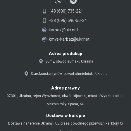
V
T
i
e
+48 (600) 735-221
b
l
e
e
+38 (096) 596-50-34
r
g
karbaz@ukr.net
r
kmvs-karbaz@ukr.net
a
m
Adres produkcji
Sumy, obwód sumski, Ukraina
Starokonstantynów, obwód chmielnicki, Ukraina
Adres prawny
07301, Ukraina, rejon Wyszhorod, obwód kijowski, miasto Wyszhorod, ul.
Mezhihirskyi Spasa, 6G
Dostawa w Europie
Dostawa na terenie Ukrainy i UE przez dowolnego przewoźnika, który Ci