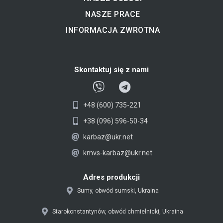
NASZE PRACE
INFORMACJA ZWROTNA
Skontaktuj się z nami
V
T
i
e
+48 (600) 735-221
b
l
e
e
+38 (096) 596-50-34
r
g
karbaz@ukr.net
r
kmvs-karbaz@ukr.net
a
m
Adres produkcji
Sumy, obwód sumski, Ukraina
Starokonstantynów, obwód chmielnicki, Ukraina